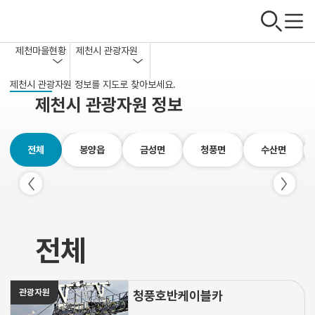
제천마을현황
제천시 관광자원
제천시 관광자원 정보를 지도로 찾아보세요.
사업안내
읍·면농촌 마을현황
제천시 관광자원 정보
신활력커뮤니티
체험휴양마을
전체
봉양읍
금성면
청풍면
수산면
알림마당
제천시 농촌빈집현황
마을직거래
전체
관광자원
청풍호반케이블카