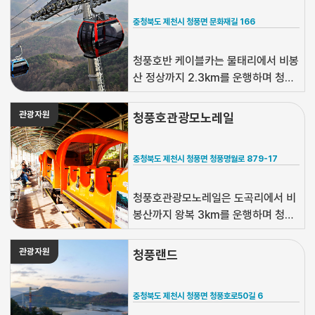
충청북도 제천시 청풍면 문화재길 166
청풍호반 케이블카는 물태리에서 비봉
산 정상까지 2.3km를 운행하며 청풍
호 절경을 감상할 수 있습니다.
관광자원
청풍호관광모노레일
충청북도 제천시 청풍면 청풍명월로 879-17
청풍호관광모노레일은 도곡리에서 비
봉산까지 왕복 3km를 운행하며 청풍
호의 경관을 즐길 수 있습니다.
관광자원
청풍랜드
충청북도 제천시 청풍면 청풍호로50길 6