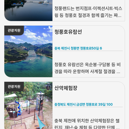
청풍랜드는 번지점프·이젝션시트·빅스
윙 등 청풍호 절경과 함께 즐기는 짜릿
한 레저체험 공간입니다.
관광자원
청풍호유람선
충북 제천시 청풍면 청풍호로50길 6
청풍호 유람선은 옥순봉·구담봉 등 비
경을 따라 운항하며 사계절 절경을 즐
길 수 있는 대표 관광선입니다.
관광자원
산악체험장
충청북도 제천시 금성면 청풍호로 39길 100
충북 제천에 위치한 산악체험장은 챌
린지, 재난·숲 체험 등 다양한 단체 프