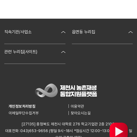
직속기관/사업소
읍면동 누리집
제천시청
봉양읍
관련 누리집(사이트)
농업기술센터
금성면
제천시농촌협약지원센터
세명대학교
청풍면
휴윗제천
세명대학교 산학협력단
수산면
충북나드리
덕산면
개인정보처리방침
이용약관
명월이네
이메일무단수집거부
찾아오시는길
한수면
[27135] 충청북도 제천시 대학로 276 학교기업관 2층 210호
백운면
대표전화 :043)653-9656 (평일 9시~18시 *점심시간 12:00~13:00 / *토요일, 일