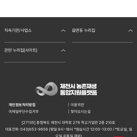
점프업아카데미 7기 개강_1
2025-09-05
안내
2026년 Jump-up(業) 액션그룹 방향 발표회
2026-01-19
직속기관/사업소
읍면동 누리집
제천시청
봉양읍
관련 누리집(사이트)
농업기술센터
금성면
제천시농촌협약지원센터
세명대학교
청풍면
휴윗제천
세명대학교 산학협력단
수산면
충북나드리
덕산면
개인정보처리방침
이용약관
명월이네
이메일무단수집거부
찾아오시는길
한수면
[27135] 충청북도 제천시 대학로 276 학교기업관 2층 210호
백운면
대표전화 :043)653-9656 (평일 9시~18시 *점심시간 12:00~13:00 / *토요일, 일
요일 공휴일 제외)