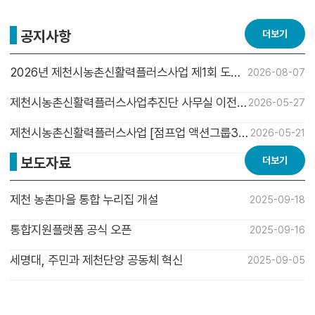
공지사항
더보기
2026년 제천시농촌신활력플러스사업 제1회 도농
2026-08-07
순환 주민공모사업 참여자 모집
제천시농촌신활력플러스사업추진단 사무실 이전
2026-05-27
안내
제천시농촌신활력플러스사업 [점프업 액션그룹3기
2026-05-21
사업화지원 2차 평가 결과 안내]
보도자료
더보기
도농순환 이음사업 「신활력 잇자」 시범사업 참여팀
2026-04-22
모집
Jump-up(業) 사업화 지원 액션그룹 3단계(2차)
2026-04-10
제천 농촌마을 통합 누리집 개설
2025-09-18
추진 안내
도농순환 이음사업 「신활력 잇자」 매칭데이 참여자
2026-04-09
통합지원플랫폼 공식 오픈
2025-09-16
모집
찾아가는 공동체 마켓 이름 공모전 - 이름을 지어주
2026-02-09
세명대, 주민과 제천단양 공동체 혁신
2025-09-05
세요!
찾아가는 공동체 마켓이 제천시청 1층 로비에서 열
2026-02-06
점프업아카데미 7기 개강_2
2025-09-05
립니다!
2026년 Jump-up(業) 액션그룹 방향 발표회 결과
2026-02-02