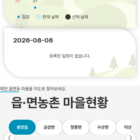
30
31
일정
현재 날짜
선택 날짜
2026-08-08
등록된 일정이 없습니다.
제천 읍면동 마을을 지도로 찾아보세요.
읍·면농촌 마을현황
봉양읍
금성면
청풍면
수산면
덕산면