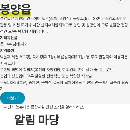
봉양읍
봉양읍은 제천의 관문이며 철도(충북, 중앙선), 국도교(5번, 38번), 중앙고속도로
관통 및 제천 IC가 위치한 산지수려한지역으로 농업 및 상공업이 고루 발달한 전형
적인 도/농 복합형 지형입니다.
지역특산품
콩,고추,담배,사과
지역특성
박달재(제천 제2경), 탁사정(제9경), 배론성지(제10경) 등 주요 관광지와 아름다운
계곡 소재
구한말 의병이 창의지(공전리 자양영당)로 의병의 혼이 살아 숨쉬는 곳임
농업과 상공업이 고루 발달한 전형적인 도농 복합형 지역임
국도5호·38호선, 중앙선, 충북선 철도의 교차점으로 제천의 관문이자 교통의 요충
지
더보기
제천시 농촌재생 통합지원 관련 소식을 알려드려요.
알림 마당